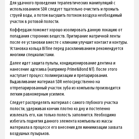
Для удачного проведения терапевтических манипуляций с
использованием SDR следует тщательно очистить и промыть
струей воды, а потом высушить потоком воздуха необходимый
участок в ротовой полости.
Коффердам поможет хорошо изолировать данную локацию от
попадания сторонних веществ. Притирание матричной ленты
после ее установки вместе с клинами улучшит контакт и контуры.
Установка кольца BiTine перед расклиниванием рекомендуется
многими специалистами.
Далее идет защита пульпы, кондиционирование дентина и
нанесение адгезива (например Prime&Bond NT). После этого
наступает процесс полимеризации и препарирования.
Выдавливание материал SDR непосредственно на
отпрепарированный участок зуба из компьюлы производится
легким равномерным усилием.
Следует распределять материал с самого глубокого участка
полости, удерживая кончик плотно ко дну и постепенно
извлекать его, как только полость заполнится. Необходимо
избегать поднятия данного элемента компьюлы из массы
материала в процессе его внесения для минимизации захвата
воздушных пузырьков.