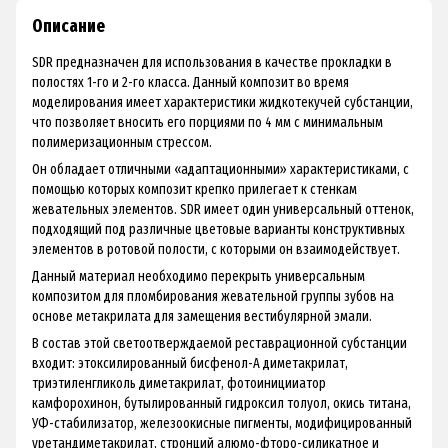
Описание
SDR предназначен для использования в качестве прокладки в
полостях 1-го и 2-го класса. Данный композит во время
моделирования имеет характеристики жидкотекучей субстанции,
что позволяет вносить его порциями по 4 мм с минимальным
полимеризационным стрессом.
Он обладает отличными «адаптационными» характеристиками, с
помощью которых композит крепко прилегает к стенкам
жевательных элементов. SDR имеет один универсальный оттенок,
подходящий под различные цветовые варианты конструктивных
элементов в ротовой полости, с которыми он взаимодействует.
Данный материал необходимо перекрыть универсальным
композитом для пломбирования жевательной группы зубов на
основе метакрилата для замещения вестибулярной эмали.
В состав этой светоотверждаемой реставрационной субстанции
входит: этоксилированный бисфенол-А диметакрилат,
триэтиленгликоль диметакрилат, фотоиницииатор
камфорохинон, бутылированный гидроксил толуол, окись титана,
УФ-стабилизатор, железоокисные пигменты, модифицированный
уретандиметакрилат, стронций алюмо-фторо-силикатное и