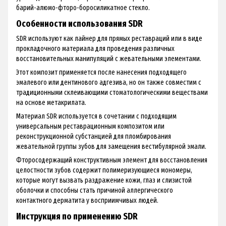
барий-алюмо-фторо-боросиликатное стекло.
Особенности использования SDR
SDR используют как лайнер для прямых реставраций или в виде
прокладочного материала для проведения различных
восстановительных манипуляций с жевательными элементами.
Этот композит применяется после нанесения подходящего
эмалевого или дентинового адгезива, но он также совместим с
традиционными склеивающими стоматологическими веществами
на основе метакрилата.
Материал SDR используется в сочетании с подходящим
универсальным реставрационным композитом или
реконструкционной субстанцией для пломбирования
жевательной группы зубов для замещения вестибулярной эмали.
Фторосодержащий конструктивным элемент для восстановления
целостности зубов содержит полимеризующиеся мономеры,
которые могут вызвать раздражение кожи, глаз и слизистой
оболочки и способны стать причиной аллергического
контактного дерматита у восприимчивых людей.
Инструкция по применению SDR