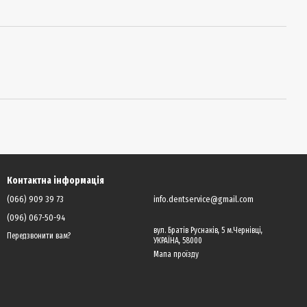
Контактна інформація
(066) 909 39 73
info.dentservice@gmail.com
(096) 067-50-94
вул. Братів Руснаків, 5 м.Чернівці,
Передзвонити вам?
УКРАЇНА, 58000
Мапа проїзду