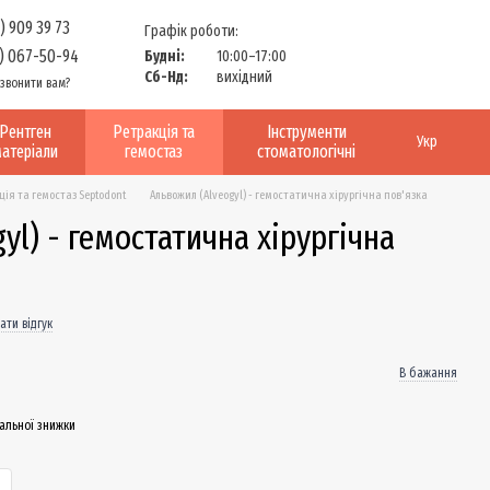
) 909 39 73
Графік роботи:
) 067-50-94
Будні:
10:00–17:00
Сб-Нд:
вихідний
звонити вам?
Рентген
Ретракція та
Інструменти
Укр
атеріали
гемостаз
стоматологічні
ція та гемостаз Septodont
Альвожил (Alveogyl) - гемостатична хірургічна пов'язка
yl) - гемостатична хірургічна
ати відгук
В бажання
альної знижки