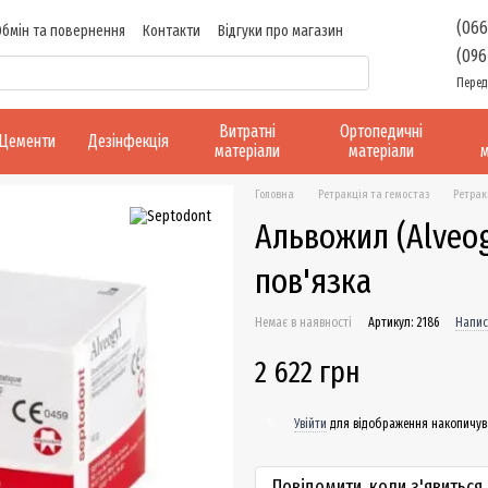
(066
Обмін та повернення
Контакти
Відгуки про магазин
(096
Перед
Витратні
Ортопедичні
Цементи
Дезінфекція
матеріали
матеріали
м
Головна
Ретракція та гемостаз
Ретрак
Альвожил (Alveog
пов'язка
Немає в наявності
Артикул: 2186
Напис
2 622 грн
Увійти
для відображення накопичув
%
Повідомити, коли з'явиться