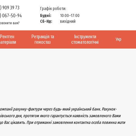
) 909 39 73
Графік роботи:
) 067-50-94
Будні:
10:00–17:00
Сб-Нд:
вихідний
звонити вам?
Рентген
Ретракція та
Інструменти
Укр
атеріали
гемостаз
стоматологічні
омпанії рахунку-фактури через будь-який український банк. Рахунок-
вського дня, протягом якого гарантується наявність замовленого Вами
, що Вас цікавить. При отриманні замовлення контактна особа повинна мати