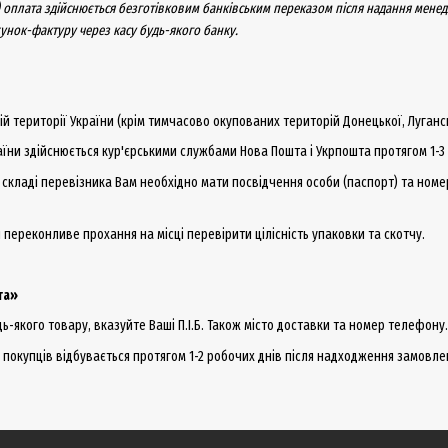
) оплата здійснюється безготівковим банківським переказом після надання мен
унок-фактуру через касу будь-якого банку.
ій території України (крім тимчасово окупованих територій Донецької, Луганс
аїни здійснюється кур'єрськими службами Нова Пошта і Укрпошта протягом 1-3 
складі перевізника Вам необхідно мати посвідчення особи (паспорт) та номе
переконливе прохання на місці перевірити цілісність упаковки та скотчу.
та»
ь-якого товару, вказуйте Ваші П.І.Б. Також місто доставки та номер телефону.
ї покупців відбувається протягом 1-2 робочих днів після надходження замовлен