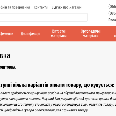
(066
Обмін та повернення
Контакти
Відгуки про магазин
(096
Перед
Витратні
Ортопедичні
Цементи
Дезінфекція
матеріали
матеріали
м
авка
ЗКОШТОВНА.
упні кілька варіантів оплати товару, що купується:
 оплата здійснюється юридичною особою на підставі виставленого менеджером к
купцю електронною поштою. Наданий Вам рахунок дійсний протягом одного банкі
 закінчення цього терміну уточнюйте у нашого менеджера ціну і наявність товару
сті. Довіреність є суворо обов'язковою для отримання товару.