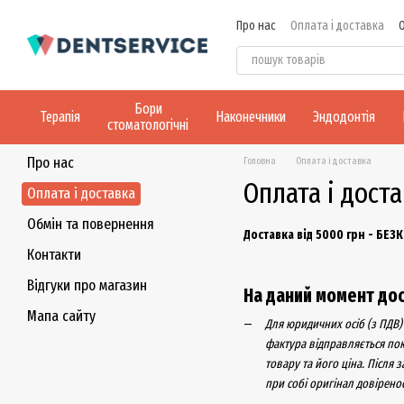
Перейти до основного контенту
Про нас
Оплата і доставка
Бори
Терапія
Наконечники
Эндодонтія
стоматологічні
Про нас
Головна
Оплата і доставка
Оплата і дост
Оплата і доставка
Обмін та повернення
Доставка від 5000 грн - БЕ
Контакти
Відгуки про магазин
На даний момент дост
Мапа сайту
Для юридичних осіб (з ПДВ)
фактура відправляється по
товару та його ціна. Після
при собі оригінал довірено