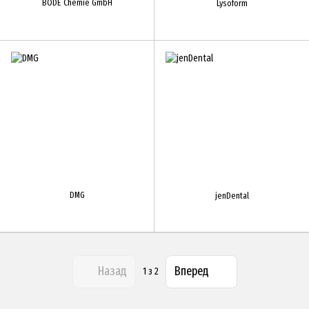
BODE Chemie GmbH
Lysoform
DMG
jenDental
Назад
Вперед
1
з 2