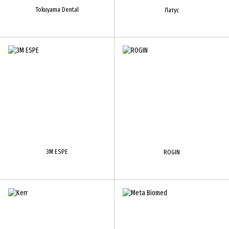
Tokuyama Dental
Латус
3M ESPE
ROGIN