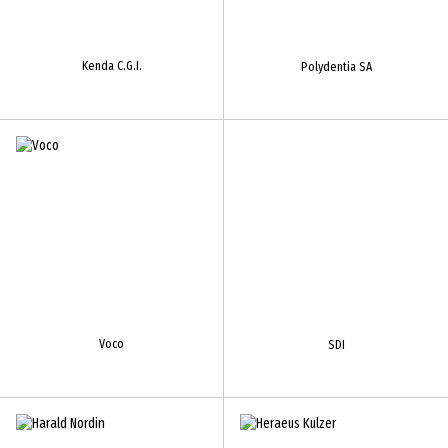
Kenda C.G.I.
Polydentia SA
Voco
SDI