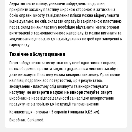
Акуратно зняти плівку, уникаючи забруднень і подряпин,
прикріпити захисну пластину широкою стороною в затискачі з
боків оправи. Висоту та відхилення плівки можна відрегулювати
індивідуально. Не слід складати оправу із закріпленою пластиною,
перед складанням пластину необхідно від'єднати. Увага: оправи
виготовлені з термопластичного матеріалу, їх можна вигинати та
моделювати відповідно до індивідуальних потреб при зануренні в
гарячу воду.
Технічне обслуговування
Після забруднення захисну пластину необхідно зняти з оправи,
потім обережно промити водою з додаванням миючого засобу і
дати висохнути. Пластину можна використати знову. У разі появи
на плівці подряпин або потертостей, що є результатом
зношування - пластину слід викинути та використовувати
наступну.
Не витирати насухо! Не використовуйте спирт!
Виробник не несе відповідальності за наслідки використання
продукту не відповідно до інструкції та призначення.
Комплектація - оправа + 5 екранів (товщина 0,125 мм).
Виробник: Cerkamed.