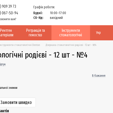
) 909 39 73
Графік роботи:
) 067-50-94
Будні:
10:00–17:00
Сб-Нд:
вихідний
звонити вам?
Рентген
Ретракція та
Інструменти
Укр
атеріали
гемостаз
стоматологічні
Інструменти стоматологічні Denton
Дзеркала стоматологічні родієві - 12 шт - №4
логічні родієві - 12 шт - №4
ідгук
В бажання
альної знижки
Замовити швидко
антія