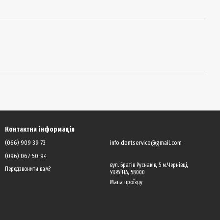
Контактна інформація
(066) 909 39 73
info.dentservice@gmail.com
(096) 067-50-94
вул. Братів Руснаків, 5 м.Чернівці,
Передзвонити вам?
УКРАЇНА, 58000
Мапа проїзду