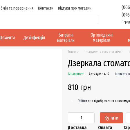
(066
Обмін та повернення
Контакти
Відгуки про магазин
(096
Перед
Витратні
Ортопедичні
Цементи
Дезінфекція
матеріали
матеріали
м
Головна
Інструменти стоматологічні
Дзеркала стомато
В наявності
Артикул: r-4-12
Написати в
810 грн
Увійти
для відображення накопичув
%
Купити
Доставка
Оплата
Гар