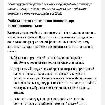
Рекомендується зберігати в темному місці. Виробник рекомендує
використовувати плівку з високочастотними рентгенівськими
апаратами з напругою на трубці від 60 кВ.
Робота з рентгенівською плівкою, що
самопроявляється:
На відміну від звичайної рентгенівської плівки, самопроявляється
має власний проявник. Щоб плівка не засвітилася передчасно,
вона захована у герметичний фольгований контейнер, тому
загальна технологія роботи дещо відрізняється від стандартної
плівки.
Дістаньте герметичний пакет із картонної коробки
виробника, перевіривши термін придатності плівки.
Стерильним інструментом обережно розріжте герметичний
пакет із плівкою з краю, щоб не пошкодити внутрішні
фольговані капсули. Якщо капсула з плівкою або проявником
пошкоджена, в жодному разі не ставте її в апарат, а замініть
касету на іншу. Проявник токсичний для людини та зіпсує
апарат.
Встановіть капсулу в апарат. Встановіть дентальний
рентгенапарат у потрібне положення. Розрахуйте час