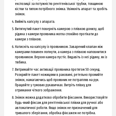
експозиції за потужністю рентгенівської трубки, товщиною
кістки та типом потрібного знімка. Увімкніть апарат та зробіть
знімок.
Вийміть капсулу з апарата.
Витягнутий пакет поверніть камерою з плівкою донизу, щоб
рідина з камери проявника могла спокійно протікати до
камери з плівкою.
Натисніть на капсулу із проявником. Заварений клапан між
камерами повинен лопнути, а камера з плівкою наповнитися
проявником. Верхня камера пустіє. Видавіть із неї рідину, як із
тюбика.
Витримайте час активації проявника протягом 50 секунд.
Розкрийте пакет ножицями в раковині, ретельно промийте
знімок, намагаючись щоб проявник не потрапляв на рук.
Працюйте у гумових рукавичках. Витріть плівку для
отримання чіткого зображення.
Знімок можна додатково обробити фіксажем. Використовуйте
будь-який фіксаж для рентгенівської плівки для ручної або
автоматичної роботи. Якщо знімок не призначений для
тривалого зберігання, обробка фіксажем не потрібна.