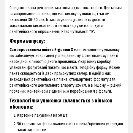
Спеціалізована рентгенівська плівка для стоматології. Дентальна
самопроявляюча плівка, що має високу чутливість, і часом
експозиції 30-40 сек. Її застосування дозволить досягти
максимально високої якості знімка за дуже малої дози
рентгенівського опромінення. Клас чутливості "D".
Форма випуску:
Самопроявляюча плівка Ergonom X
має технологічну упаковку,
що забезпечує зберігання у спеціальному фольгованому пакеті
необхідної кількості рідкого проявника. У картонну коробку
упаковані фольговані пакети, що мають П-подібну форму. Кожен
пакет складається із двох прямокутних камер. В одній з них
знаходиться рентгенівська плівка, стандартного формату для
рентгенівського дентального апарату 3х4 см, а в іншому — рідкий
проявник. Контейнери з'єднані між перебиранням з фольги.
Технологічна упаковка складається з кількох
оболонок:
Картонне пакування на 50 шт.
50 стерильних фольгованих касет плівка/проявник усередині
захисних пакетів.