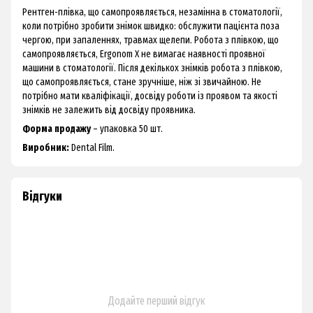
Рентген-плівка, що самопроявляється, незамінна в стоматології,
коли потрібно зробити знімок швидко: обслужити пацієнта поза
чергою, при запаленнях, травмах щелепи. Робота з плівкою, що
самопроявляється, Ergonom X не вимагає наявності проявної
машини в стоматології. Після декількох знімків робота з плівкою,
що самопроявляється, стане зручніше, ніж зі звичайною. Не
потрібно мати кваліфікації, досвіду роботи із проявом та якості
знімків не залежить від досвіду проявника.
Форма продажу
– упаковка 50 шт.
Виробник:
Dental Film.
Відгуки
Додайте перший відгук