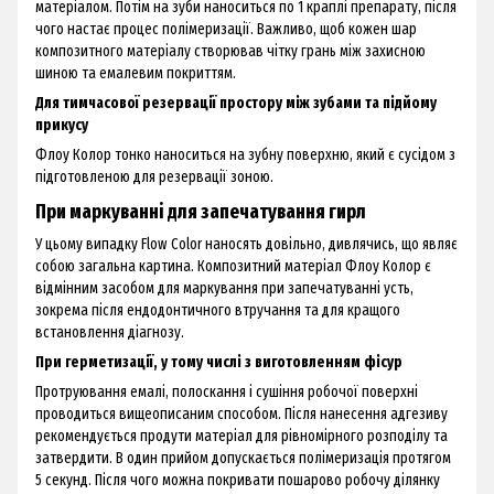
матеріалом. Потім на зуби наноситься по 1 краплі препарату, після
чого настає процес полімеризації. Важливо, щоб кожен шар
композитного матеріалу створював чітку грань між захисною
шиною та емалевим покриттям.
Для тимчасової резервації простору між зубами та підйому
прикусу
Флоу Колор тонко наноситься на зубну поверхню, який є сусідом з
підготовленою для резервації зоною.
При маркуванні для запечатування гирл
У цьому випадку Flow Color наносять довільно, дивлячись, що являє
собою загальна картина. Композитний матеріал Флоу Колор є
відмінним засобом для маркування при запечатуванні усть,
зокрема після ендодонтичного втручання та для кращого
встановлення діагнозу.
При герметизації, у тому числі з виготовленням фісур
Протруювання емалі, полоскання і сушіння робочої поверхні
проводиться вищеописаним способом. Після нанесення адгезиву
рекомендується продути матеріал для рівномірного розподілу та
затвердити. В один прийом допускається полімеризація протягом
5 секунд. Після чого можна покривати пошарово робочу ділянку