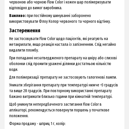
червоною або чорною Flow Color і кожен шар полімеризувати
відповідно до вимог виробника.
Важливо:
при постійному шинуванні заборонено
використовувати Флоу Колор червоного та чорного відтінку.
Застереження
Не застосовувати Flow Color щодо пацієнтів, які реагують на
метакрилати, якщо реакція настала із запізненням. Слід негайно
видалити пломбу.
При попаданні незатвердженого препарату на шкіру або слизові
оболонки слід промити уражені ділянки достатньою кількістю
води.
Для полімеризації препарату не застосовують галогенові лампи.
Уникати зберігання препарату при температурі нижче +3 градусів
та вище 28 градусів. При повторному використанні препарату
бажано витримати близько години при кімнатній температурі.
Щоб уникнути непередбаченого застигання Flow Color в
аплікаторі, рекомендується повернути поршень у початкове
положення.
Форма продажу - шприц 1 г, колір: