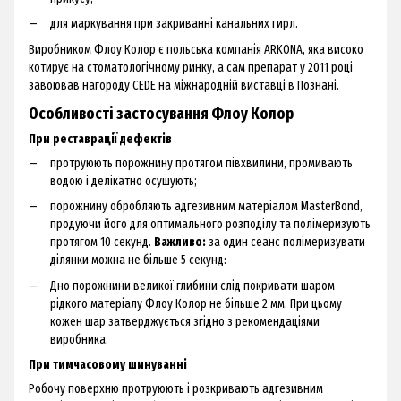
для маркування при закриванні канальних гирл.
Виробником Флоу Колор є польська компанія ARKONA, яка високо
котирує на стоматологічному ринку, а сам препарат у 2011 році
завоював нагороду CEDE на міжнародній виставці в Познані.
Особливості застосування Флоу Колор
При реставрації дефектів
протруюють порожнину протягом півхвилини, промивають
водою і делікатно осушують;
порожнину обробляють адгезивним матеріалом MasterBond,
продуючи його для оптимального розподілу та полімеризують
протягом 10 секунд.
Важливо:
за один сеанс полімеризувати
ділянки можна не більше 5 секунд:
Дно порожнини великої глибини слід покривати шаром
рідкого матеріалу Флоу Колор не більше 2 мм. При цьому
кожен шар затверджується згідно з рекомендаціями
виробника.
При тимчасовому шинуванні
Робочу поверхню протруюють і розкривають адгезивним