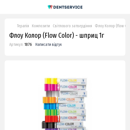
Терапія
Композити
Світлового затвердіння
Флоу Колор (Flow Col
Флоу Колор (Flow Color) - шприц 1г
Артикул:
1876
Написати відгук