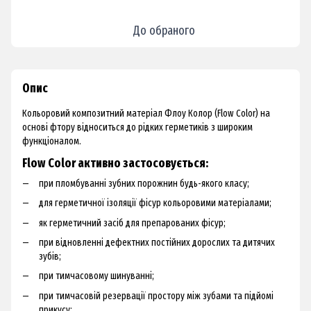
До обраного
Опис
Кольоровий композитний матеріал Флоу Колор (Flow Color) на
основі фтору відноситься до рідких герметиків з широким
функціоналом.
Flow Color активно застосовується:
при пломбуванні зубних порожнин будь-якого класу;
для герметичної ізоляції фісур кольоровими матеріалами;
як герметичний засіб для препарованих фісур;
при відновленні дефектних постійних дорослих та дитячих
зубів;
при тимчасовому шинуванні;
при тимчасовій резервації простору між зубами та підйомі
прикусу;