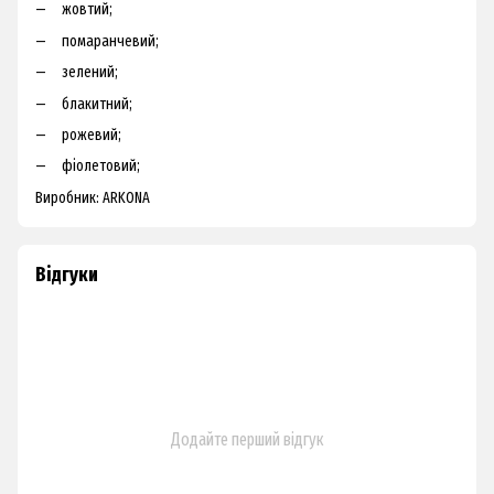
жовтий;
помаранчевий;
зелений;
блакитний;
рожевий;
фіолетовий;
Виробник: ARKONA
Відгуки
Додайте перший відгук