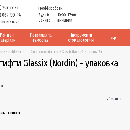
) 909 39 73
Графік роботи:
) 067-50-94
Будні:
10:00–17:00
Сб-Нд:
вихідний
звонити вам?
Рентген
Ретракція та
Інструменти
Укр
атеріали
гемостаз
стоматологічні
ти Harald Nordin
Скловолоконні штифти Glassix (Nordin) - упаковка 6 шт
ифти Glassix (Nordin) - упаковка
гук
В бажання
альної знижки