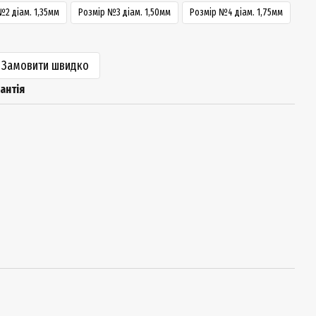
№2 діам. 1,35мм
Розмір №3 діам. 1,50мм
Розмір №4 діам. 1,75мм
Замовити швидко
антія