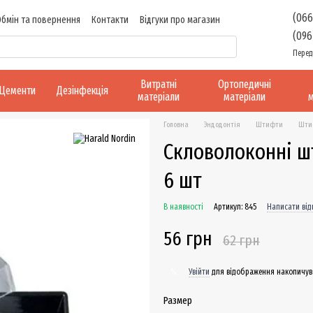
(066
Обмін та повернення
Контакти
Відгуки про магазин
(096
Перед
Витратні
Ортопедичні
Цементи
Дезінфекція
матеріали
матеріали
м
Головна
Эндодонтія
Штифти
Штиф
Скловолоконні шт
6 шт
В наявності
Артикул: 845
Написати від
56 грн
62 грн
Увійти
для відображення накопичув
%
Размер