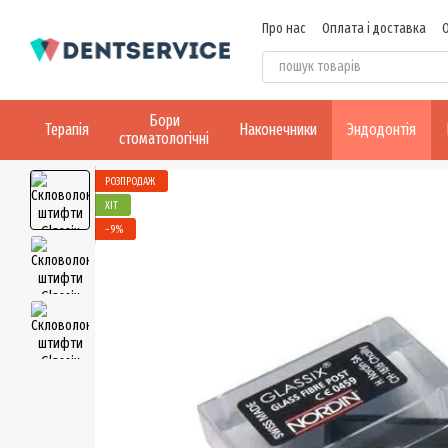
Перейти до основного контенту
Про нас
Оплата і доставка
Бори
Терапія
Наконечники
Эндодонтія
стоматологічні
РОЗПРОДАЖ
ХІТ
−9%