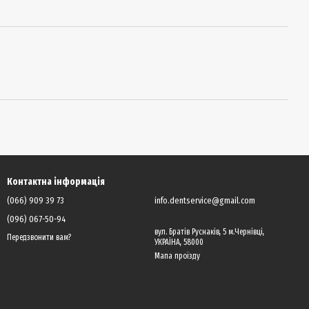
Контактна інформація
(066) 909 39 73
info.dentservice@gmail.com
(096) 067-50-94
вул. Братів Руснаків, 5 м.Чернівці,
Передзвонити вам?
УКРАЇНА, 58000
Мапа проїзду