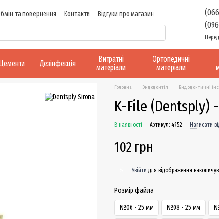
(066
Обмін та повернення
Контакти
Відгуки про магазин
(096
Перед
Витратні
Ортопедичні
Цементи
Дезінфекція
матеріали
матеріали
м
Головна
Эндодонтія
Ендодонтичні ін
K-File (Dentsply)
В наявності
Артикул: 4952
Написати ві
102 грн
Увійти
для відображення накопичув
%
Розмір файла
№06 - 25 мм
№08 - 25 мм
№