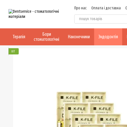
Перейти до основного контенту
Про нас
Оплата і доставка
Бори
Терапія
Наконечники
Эндодонтія
стоматологічні
ХІТ