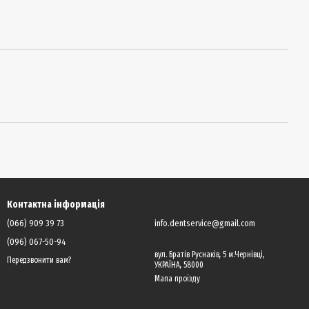
Контактна інформація
(066) 909 39 73
info.dentservice@gmail.com
(096) 067-50-94
вул. Братів Руснаків, 5 м.Чернівці,
Передзвонити вам?
УКРАЇНА, 58000
Мапа проїзду