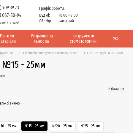
) 909 39 73
Графік роботи:
) 067-50-94
Будні:
10:00–17:00
Сб-Нд:
вихідний
звонити вам?
Рентген
Ретракція та
Інструменти
Укр
атеріали
гемостаз
стоматологічні
струменти
Ендодонтичні інструменти Dentsply Sirona
K-File (Dentsply) - №15 - 25мм
 - №15 - 25мм
дгук
В бажання
альної знижки
10 - 25 мм
№15 - 25 мм
№20 - 25 мм
№25 - 25 мм