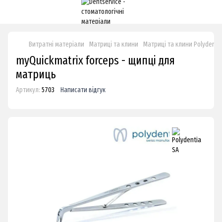
Витратні матеріали
Матриці та клини
Матриці та клини Polydenti
myQuickmatrix forceps - щипці для
матриць
Артикул:
5703
Написати відгук