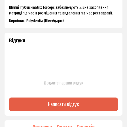
Щипці myQuickmatrix forceps забезпечують міцне захоплення
матриці під час її розміщення та видалення під час реставрації.
Виробник: Polydentia (Швейцарія)
Відгуки
Додайте перший відгук
Написати відгук
Доставка
Оплата
Гарантія