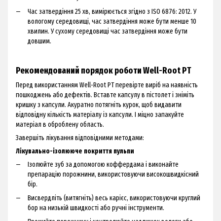
Час затвердіння 25 хв, вимірюється згідно з ISO 6876: 2012. У
вологому середовищі, час затвердіння може бути менше 10
хвилин. У сухому середовищі час затвердіння може бути
довшим.
Рекомендований порядок роботи Well-Root PT
Перед використанням Well-Root PT перевірте виріб на наявність
пошкоджень або дефектів. Вставте капсулу в пістолет і зніміть
кришку з капсули. Акуратно потягніть курок, щоб видавити
відповідну кількість матеріалу із капсули. І міцно запакуйте
матеріал в оброблену область.
Завершіть лікування відповідними методами:
Лікувально-ізолююче покриття пульпи
Ізолюйте зуб за допомогою коффердама і виконайте
препарацію порожнини, використовуючи високошвидкісний
бір.
Висвердліть (витягніть) весь карієс, використовуючи круглий
бор на низькій швидкості або ручні інструменти.