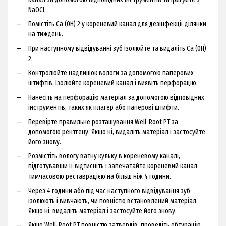
NaOCI.
Помістіть Са (0Н) 2 у кореневий канал для дезінфекції ділянки
на тиждень.
При наступному відвідуванні зуб ізолюйте та видаліть Са (0Н)
2.
Контролюйте надлишок вологи за допомогою паперових
штифтів. Ізолюйте кореневий канал і виявіть перфорацію.
Нанесіть на перфорацію матеріал за допомогою відповідних
інструментів, таких як плагер або паперові штифти.
Перевірте правильне розташування Well-Root PT за
допомогою рентгену. Якщо ні, видаліть матеріал і застосуйте
його знову.
Розмістіть вологу ватну кульку в кореневому каналі,
підготувавши її відтисніть і запечатайте кореневий канал
тимчасовою реставрацією на більш ніж 4 години.
Через 4 години або під час наступного відвідування зуб
ізолюють і вивчають, чи повністю встановлений матеріал.
Якщо ні, видаліть матеріал і застосуйте його знову.
Якщо Well-Root PT повністю затвердів, проведіть обтурацію