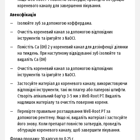
кореневого каналу для завершення лікування.
Апексфікація
Ізолюйте зуб за допомогою коффердама.
Очистіть кореневий канал за допомогою відповідних
інструментів та іригуйте з NaOCI.
Помістіть Са (0Н) 2 у кореневий канал для дезінфекції ділянки
на тиждень. При наступному відвідуванні зуб ізолюйте та
видаліть Са (0Н)
Очистіть кореневий канал за допомогою відповідних
інструментів та іригуйте з NaOCI.
Застосуйте матеріал до кореневого каналу, використовуючи
відповідні інструменти, такі як плагер або паперові штифти.
Створіть апікальний бар'єр 3-5 мм з Well-Root PT. Видаліть
надлишок матеріалу та очистіть поверхню кореня.
Перевірте правильне розташування Well-Root PT за
допомогою рентгену. Якщо ні, видаліть матеріал і застосуйте
його знову. Коли препарат повністю затвердів, проведіть
обтурацію кореневого каналу, щоб завершити лікування.
Форма продажу: 10 капсул по 0.25 г.