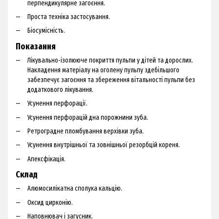
перпендикулярне загоєння.
Проста техніка застосування.
Біосумісність.
Показання
Лікувально-ізолююче покриття пульпи у дітей та дорослих.
Накладення матеріалу на оголену пульпу здебільшого
забезпечує загоєння та збереження вітальності пульпи без
додаткового лікування.
Усунення перфорації.
Усунення перфорацій дна порожнини зуба.
Ретроградне пломбування верхівки зуба.
Усунення внутрішньої та зовнішньої резорбцій кореня.
Апексфікація.
Склад
Алюмосилікатна сполука кальцію.
Оксид цирконію.
Наповнювач і загусник.