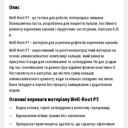
Опис
Well-Root PT - це готова для роботи, попередньо змішана
біокерамічна паста, розроблена для покриття пульпи, постійного
ремонту кореневих каналів і хірургічних застосувань. Капсула 0.25
р.
Well-Root PT – матеріал для усунення дефектів кореневих каналів.
Well-Root PT - нерозчинний та рентгеноконтрастний матеріал на
основі алюмосилікатної композиції кальцію, який вимагає
присутності води для схоплювання та затвердіння. Не дає усадки
під час схоплювання та демонструє відмінні фізичні властивості.
Поставляється в капсулах, що містять суміш кальцію
алюмосилікатного цементу, води та кількох складних частинок.
Вона твердне в корені без процесу замішування з додатковою
водою.
Основні переваги матеріалу Well-Root PT:
Водна основа, гарне затвердіння у вологому середовищі.
Відновлення м'яких тканин без запалення.
Прекрасна герметизуюча здатність, що гарантує ефективне