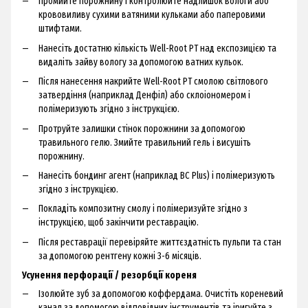
Промийте порожнину і контролюйте надлишок вологи або
крововиливу сухими ватяними кульками або паперовими
штифтами.
Нанесіть достатню кількість Well-Root PT над експозицією та
видаліть зайву вологу за допомогою ватних кульок.
Після нанесення накрийте Well-Root PT смолою світлового
затвердіння (наприклад Денфіл) або склоіономером і
полімеризують згідно з інструкцією.
Протруйте залишки стінок порожнини за допомогою
травильного гелю. Змийте травильний гель і висушіть
порожнину.
Нанесіть бондинг агент (наприклад BC Plus) і полімеризують
згідно з інструкцією.
Покладіть композитну смолу і полімеризуйте згідно з
інструкцією, щоб закінчити реставрацію.
Після реставрації перевіряйте життєздатність пульпи та стан
за допомогою рентгену кожні 3-6 місяців.
Усунення перфорації / резорбції кореня
Ізолюйте зуб за допомогою коффердама. Очистіть кореневий
канал за допомогою відповідних інструментів та іригуйте з