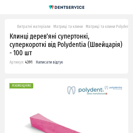
Витратні матеріали
Матриці та клини
Матриці та клини Polydenti
Клинці дерев'яні супертонкі,
суперкороткі від Polydentia (Швейцарія)
- 100 шт
Артикул:
4391
Написати відгук
РЕКОМЕНДУЄМО