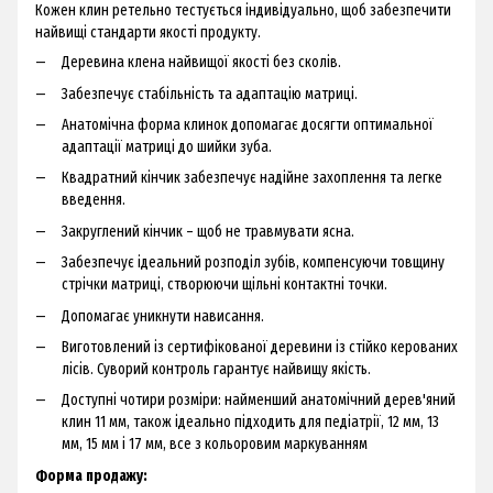
Кожен клин ретельно тестується індивідуально, щоб забезпечити
найвищі стандарти якості продукту.
Деревина клена найвищої якості без сколів.
Забезпечує стабільність та адаптацію матриці.
Анатомічна форма клинок допомагає досягти оптимальної
адаптації матриці до шийки зуба.
Квадратний кінчик забезпечує надійне захоплення та легке
введення.
Закруглений кінчик – щоб не травмувати ясна.
Забезпечує ідеальний розподіл зубів, компенсуючи товщину
стрічки матриці, створюючи щільні контактні точки.
Допомагає уникнути нависання.
Виготовлений із сертифікованої деревини із стійко керованих
лісів. Суворий контроль гарантує найвищу якість.
Доступні чотири розміри: найменший анатомічний дерев'яний
клин 11 мм, також ідеально підходить для педіатрії, 12 мм, 13
мм, 15 мм і 17 мм, все з кольоровим маркуванням
Форма продажу: