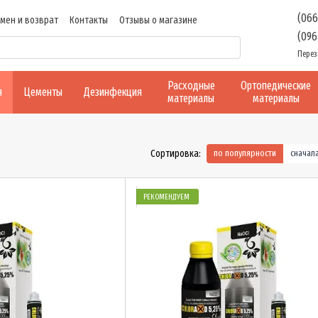
(066
мен и возврат
Контакты
Отзывы о магазине
(096
Перез
Расходные
Ортопедические
я
Цементы
Дезинфекция
материалы
материалы
Сортировка:
по популярности
сначал
РЕКОМЕНДУЕМ