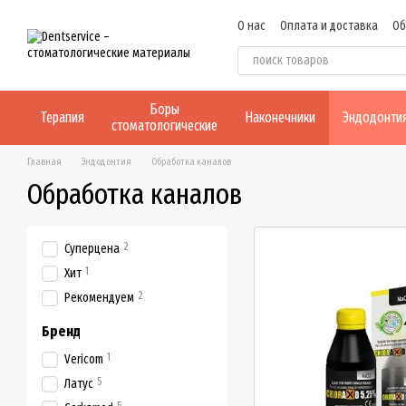
Перейти к основному контенту
О нас
Оплата и доставка
Об
Боры
Терапия
Наконечники
Эндодонти
стоматологические
Главная
Эндодонтия
Обработка каналов
Обработка каналов
2
Суперцена
1
Хит
2
Рекомендуем
Бренд
1
Vericom
5
Латус