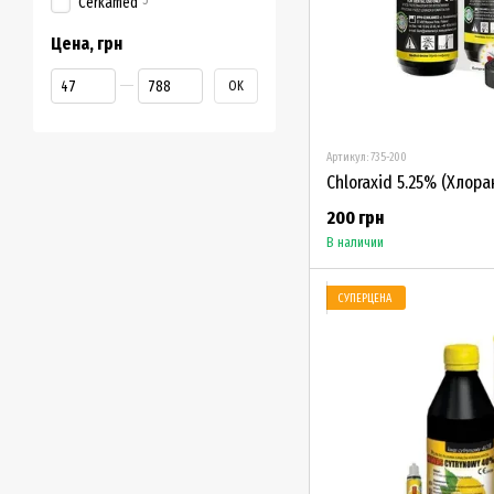
5
Cerkamed
Цена, грн
От Цена, грн
До Цена, грн
OK
Артикул: 735-200
200 грн
В наличии
СУПЕРЦЕНА