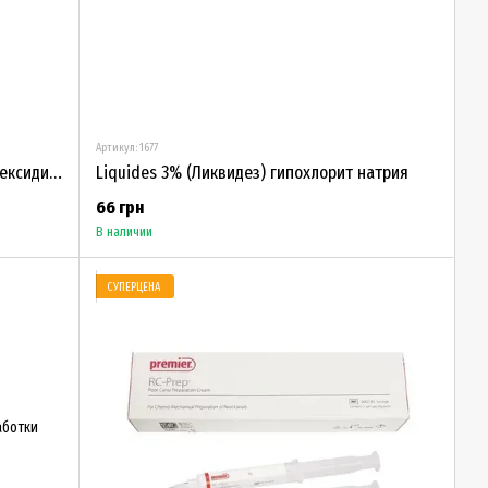
Артикул: 1677
Gluco-Chex 2% (Глюко-Чекс 2% - хлоргексидин) - 400 г
Liquides 3% (Ликвидез) гипохлорит натрия
66 грн
В наличии
СУПЕРЦЕНА