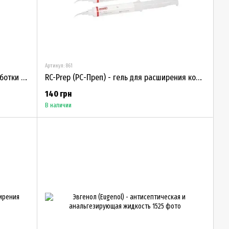
Артикул: 861
Крезолат - для антисептической обработки каналов - флакон 10 мл
RC-Prep (РС-Преп) - гель для расширения корневых каналов
140 грн
В наличии