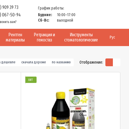
) 909 39 73
График работы:
) 067-50-94
Будние:
10:00–17:00
Сб-Вс:
выходной
вонить вам?
Рентген
Ретракция и
Инструменты
Рус
материалы
гемостаз
стоматологические
Отображение:
а дешевле
сначала дороже
по названию
ХИТ