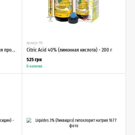
Артикул: 792
Chloraxid 5.25% (Хлораксид) - 400 г, для промывания корневых каналов
Citric Acid 40% (лимонная кислота) - 200 г
525 грн
В наличии