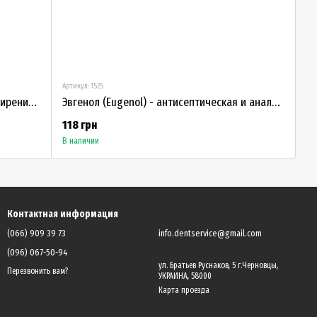
Артикул: 1525
Тримгель - гель для обработки и расширения корневых каналов
Эвгенол (Eugenol) - антисептическая и анальгезирующая жидкость
118 грн
В наличии
Контактная информация
(066) 909 39 73
info.dentservice@gmail.com
(096) 067-50-94
ул. Братьев Руснаков, 5 г.Черновцы,
Перезвонить вам?
УКРАИНА, 58000
Карта проезда