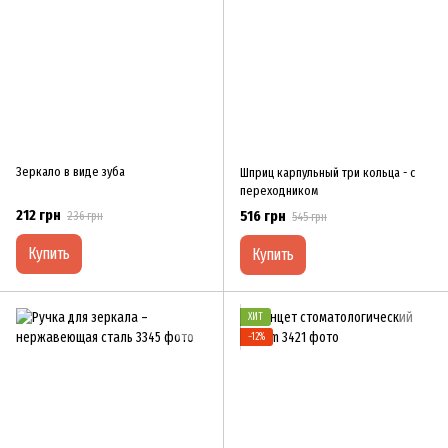
Зеркало в виде зуба
Шприц карпульный три кольца - с
переходником
212 грн
516 грн
236 грн
545 грн
Купить
Купить
ХИТ
−12%