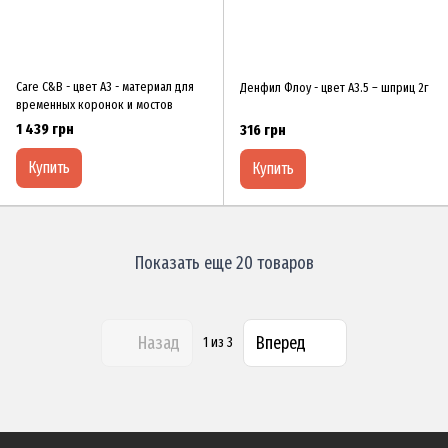
Care C&B - цвет А3 - материал для
Денфил Флоу - цвет А3.5 – шприц 2г
временных коронок и мостов
1 439 грн
316 грн
Купить
Купить
Показать еще 20 товаров
Назад
Вперед
1
из 3