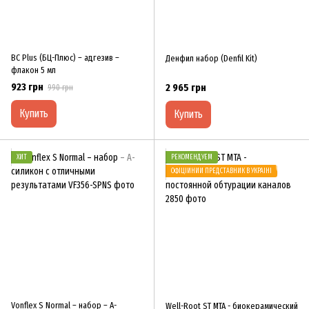
BC Plus (БЦ-Плюс) – адгезив –
Денфил набор (Denfil Kit)
флакон 5 мл
923 грн
2 965 грн
990 грн
Купить
Купить
ХИТ
РЕКОМЕНДУЕМ
ОФІЦІЙНИЙ ПРЕДСТАВНИК В УКРАЇНІ
Vonflex S Normal – набор – А-
Well-Root ST MTA - биокерамический