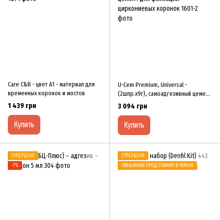
Care C&B - цвет А1 - материал для
U-Cem Premium, Universal -
временных коронок и мостов
(2шпр.х9г), самоадгезивный цемент
для фиксации циркониевых
1 439 грн
3 094 грн
коронок
Купить
Купить
СУПЕРЦЕНА
СУПЕРЦЕНА
−7%
ОФІЦІЙНИЙ ПРЕДСТАВНИК В УКРАЇНІ