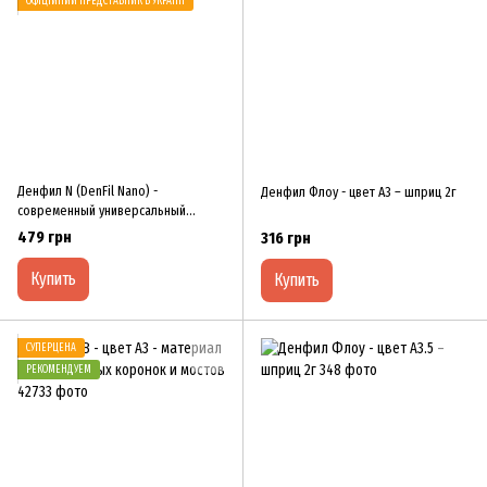
ОФІЦІЙНИЙ ПРЕДСТАВНИК В УКРАЇНІ
Денфил N (DenFil Nano) -
Денфил Флоу - цвет А3 – шприц 2г
современный универсальный
нанокомпозит
479 грн
316 грн
Купить
Купить
СУПЕРЦЕНА
РЕКОМЕНДУЕМ