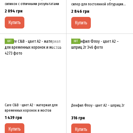
силикон с отличными результатами
силер для постоянной обтурации
каналов
2 094 грн
2 846 грн
Купить
Купить
ХИТ
ХИТ
Care C&B - цвет А2 - материал для
Денфил Флоу - цвет А2 – шприц 2г
временных коронок и мостов
1 439 грн
316 грн
Купить
Купить