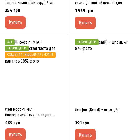
запечатывания фиссур, 1.2 мл
самоадгезивный цемент для
фиксации циркониевых коронок
354 грн
1 569 грн
Купить
Купить
ХИТ
РЕКОМЕНДУЕМ
РЕКОМЕНДУЕМ
ОФІЦІЙНИЙ ПРЕДСТАВНИК В УКРАЇНІ
Well-Root PT MTA -
Денфил (Denfil) – шприц 4г
биокерамическая паста для
восстановления корневых каналов
439 грн
391 грн
Купить
Купить