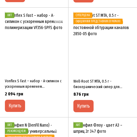
ХИТ
СУПЕРЦЕНА
ОФІЦІЙНИЙ ПРЕДСТАВНИК В УКРАЇНІ
Vonflex S Fast – набор - A-силикон с
Well-Root ST MTA, 0.5 г -
ускоренным временем
биокерамический силер для
полимеризации
постоянной обтурации каналов
2 094 грн
876 грн
Купить
Купить
ХИТ
ХИТ
РЕКОМЕНДУЕМ