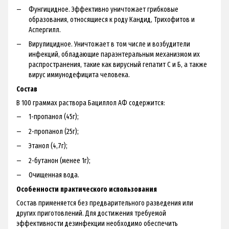
Фунгицидное. Эффективно уничтожает грибковые
образования, относящиеся к роду Кандид, Трихофитов и
Аспергилл.
Вирулицидное. Уничтожает в том числе и возбудители
инфекций, обладающие параэнтеральным механизмом их
распространения, такие как вирусный гепатит С и Б, а также
вирус иммунодефицита человека.
Состав
В 100 граммах раствора Бациллол АФ содержится:
1-пропанол (45г);
2-пропанол (25г);
Этанол (4,7г);
2-бутанон (менее 1г);
Очищенная вода.
Особенности практического использования
Состав применяется без предварительного разведения или
других приготовлений. Для достижения требуемой
эффективности дезинфекции необходимо обеспечить