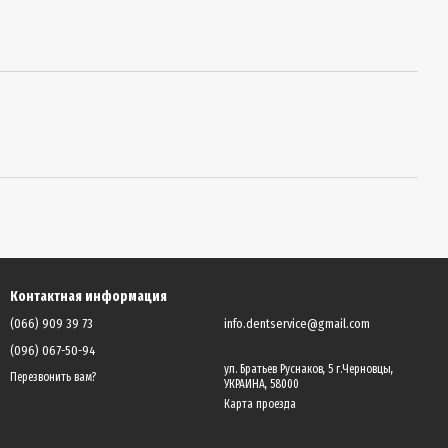
Контактная информация
(066) 909 39 73
info.dentservice@gmail.com
(096) 067-50-94
ул. Братьев Руснаков, 5 г.Черновцы,
Перезвонить вам?
УКРАИНА, 58000
Карта проезда