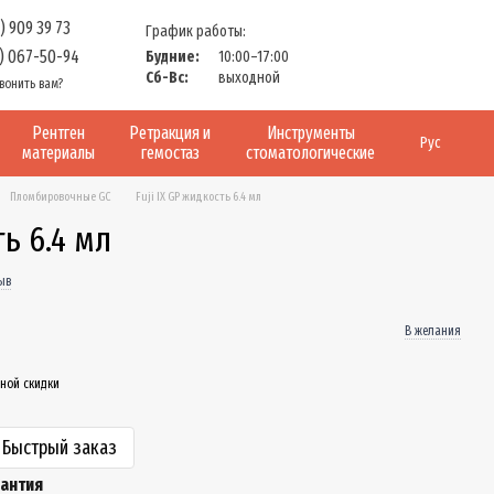
) 909 39 73
График работы:
) 067-50-94
Будние:
10:00–17:00
Сб-Вс:
выходной
вонить вам?
Рентген
Ретракция и
Инструменты
Рус
материалы
гемостаз
стоматологические
Пломбировочные GC
Fuji IX GP жидкость 6.4 мл
ть 6.4 мл
ыв
В желания
ной скидки
Быстрый заказ
рантия