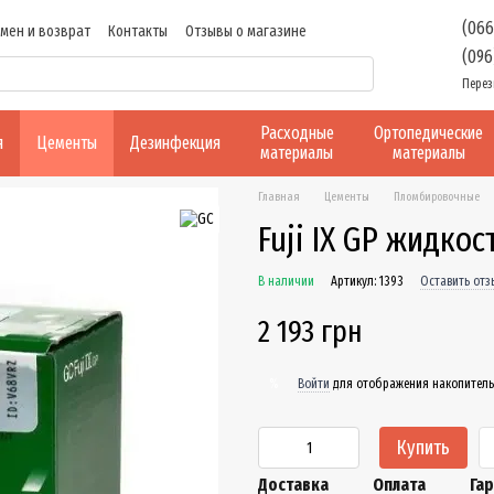
(066
мен и возврат
Контакты
Отзывы о магазине
(096
Перез
Расходные
Ортопедические
я
Цементы
Дезинфекция
материалы
материалы
Главная
Цементы
Пломбировочные
Fuji IX GP жидкос
В наличии
Артикул: 1393
Оставить отз
2 193 грн
Войти
для отображения накопитель
%
Купить
Доставка
Оплата
Га