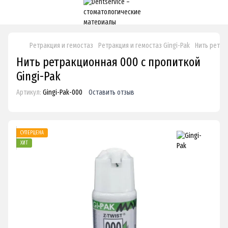
Ретракция и гемостаз
Ретракция и гемостаз Gingi-Pak
Нить ретра
Нить ретракционная 000 с пропиткой
Gingi-Pak
Артикул:
Gingi-Pak-000
Оставить отзыв
СУПЕРЦЕНА
ХИТ