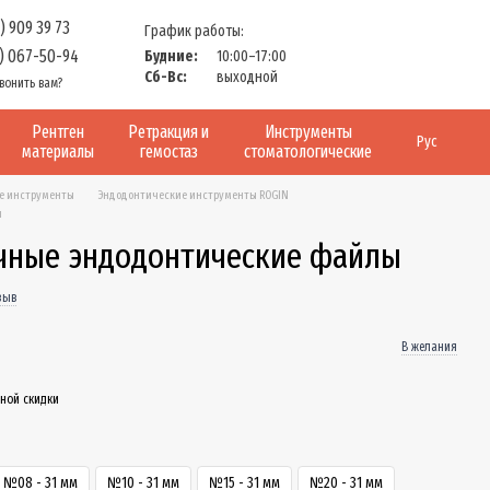
) 909 39 73
График работы:
) 067-50-94
Будние:
10:00–17:00
Сб-Вс:
выходной
вонить вам?
Рентген
Ретракция и
Инструменты
Рус
материалы
гемостаз
стоматологические
е инструменты
Эндодонтические инструменты ROGIN
ы
ручные эндодонтические файлы
зыв
В желания
ной скидки
№08 - 31 мм
№10 - 31 мм
№15 - 31 мм
№20 - 31 мм