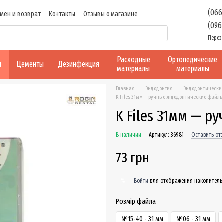
(066
мен и возврат
Контакты
Отзывы о магазине
(096
Перез
Расходные
Ортопедические
я
Цементы
Дезинфекция
материалы
материалы
Главная
Эндодонтия
Эндодонтически
K Files 31мм — ручные эндодонтические файл
K Files 31мм — 
В наличии
Артикул: 36981
Оставить от
73 грн
Войти
для отображения накопитель
%
Розмір файла
№15-40 - 31 мм
№06 - 31 мм