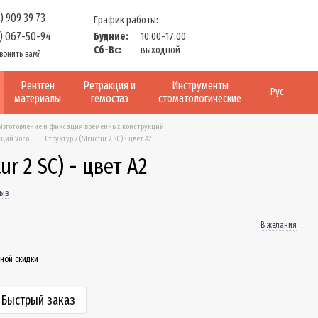
) 909 39 73
График работы:
) 067-50-94
Будние:
10:00–17:00
Сб-Вс:
выходной
вонить вам?
Рентген
Ретракция и
Инструменты
Рус
материалы
гемостаз
стоматологические
Изготовление и фиксация временных конструкций
кций Voco
Структур 2 (Structur 2 SC) - цвет А2
ur 2 SC) - цвет А2
зыв
В желания
ной скидки
Быстрый заказ