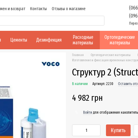
(066
мен и возврат
Контакты
Отзывы о магазине
(096
Перез
Расходные
Ортопедические
я
Цементы
Дезинфекция
материалы
материалы
Главная
Ортопедические материалы
Изготовление и фиксация временных констру
Структур 2 (Struct
В наличии
Артикул: 2230
Оставить от
4 982 грн
Войти
для отображения накопитель
%
Купить