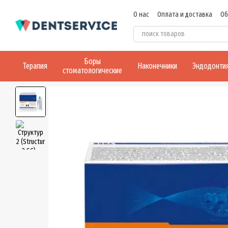
Перейти к основному контенту
О нас
Оплата и доставка
Об
Боры
Терапия
Наконечники
Эндодонти
стоматологические