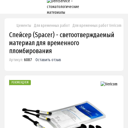
Цементы
Для временных работ
Для временных работ Vericom
Сп
Спейсер (Spacer) - светоотверждаемый
материал для временного
пломбирования
Артикул:
6087
Оставить отзыв
РЕКОМЕНДУЕМ