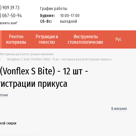
) 909 39 73
График работы:
) 067-50-94
Будние:
10:00–17:00
Сб-Вс:
выходной
вонить вам?
Рентген
Ретракция и
Инструменты
Рус
материалы
гемостаз
стоматологические
Материалы для регистрации окклюзии
m
Вонфлекс С Байт (Vonflex S Bite) - 12 шт - материал для регистрации прикуса
Vonflex S Bite) - 12 шт -
гистрации прикуса
отзыв
В желания
ной скидки