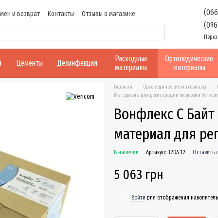
(066
мен и возврат
Контакты
Отзывы о магазине
(096
Перез
Расходные
Ортопедические
я
Цементы
Дезинфекция
материалы
материалы
Главная
Ортопедические материалы
Материалы для регистрации окклюзии Verico
Вонфлекс С Байт (
материал для ре
В наличии
Артикул: 32DA-12
Оставить 
5 063 грн
Войти
для отображения накопитель
%